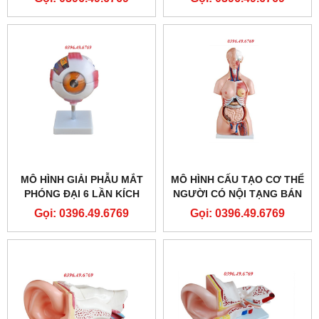
HÃNG SẢN XUẤT
SHANGHAI HONGLIAN
MÔ HÌNH GIẢI PHẪU MẮT
MÔ HÌNH CẤU TẠO CƠ THỂ
PHÓNG ĐẠI 6 LẦN KÍCH
NGƯỜI CÓ NỘI TẠNG BÁN
THƯỚC THẬT
THÂN 85CM 23 PHẦN
Gọi: 0396.49.6769
Gọi: 0396.49.6769
THÁO RỜI