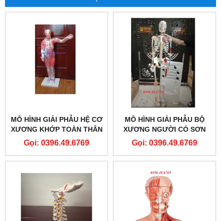
MÔ HÌNH GIẢI PHẪU HỆ CƠ
MÔ HÌNH GIẢI PHẪU BỘ
XƯƠNG KHỚP TOÀN THÂN
XƯƠNG NGƯỜI CÓ SƠN
27 PHẦN THÁO RỜI
CƠ VÀ DÂY CHẰNG KÍCH
Gọi: 0396.49.6769
Gọi: 0396.49.6769
THƯỚC THẬT