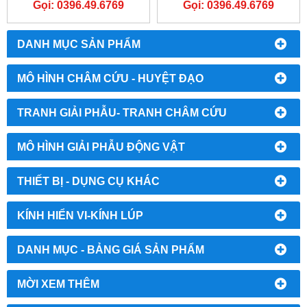
Gọi: 0396.49.6769
Gọi: 0396.49.6769
DANH MỤC SẢN PHẨM
MÔ HÌNH CHÂM CỨU - HUYỆT ĐẠO
TRANH GIẢI PHẪU- TRANH CHÂM CỨU
MÔ HÌNH GIẢI PHẪU ĐỘNG VẬT
THIẾT BỊ - DỤNG CỤ KHÁC
KÍNH HIỂN VI-KÍNH LÚP
DANH MỤC - BẢNG GIÁ SẢN PHẨM
MỜI XEM THÊM