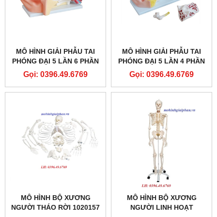
MÔ HÌNH GIẢI PHẪU TAI
MÔ HÌNH GIẢI PHẪU TAI
PHÓNG ĐẠI 5 LẦN 6 PHẦN
PHÓNG ĐẠI 5 LẦN 4 PHẦN
THÁO RỜI
THÁO RỜI
Gọi: 0396.49.6769
Gọi: 0396.49.6769
MÔ HÌNH BỘ XƯƠNG
MÔ HÌNH BỘ XƯƠNG
NGƯỜI THÁO RỜI 1020157
NGƯỜI LINH HOẠT
1020178