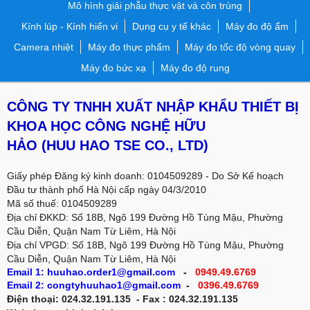
Mô hình giải phẫu thực vật và côn trùng
Kính lúp - Kính hiển vi
Dụng cụ y tế khác
Máy đo độ ẩm
Camera nhiệt
Máy đo thực phẩm
Máy đo tốc độ vòng quay
Máy đo bức xạ
Máy đo độ rung
CÔNG TY TNHH XUẤT NHẬP KHẨU THIẾT BỊ
KHOA HỌC CÔNG NGHỆ HỮU
HẢO
(HUU HAO TSE CO., LTD)
Giấy phép Đăng ký kinh doanh: 0104509289 - Do Sở Kế hoạch
Đầu tư thành phố Hà Nội cấp ngày 04/3/2010
Mã số thuế: 0104509289
Địa chỉ ĐKKD: Số 18B, Ngõ 199 Đường Hồ Tùng Mậu, Phường
Cầu Diễn, Quận Nam Từ Liêm, Hà Nội
Địa chỉ VPGD:
Số 18B, Ngõ 199 Đường Hồ Tùng Mậu, Phường
Cầu Diễn, Quận Nam Từ Liêm, Hà Nội
Email 1: huuhao.order1@gmail.com
-
0949.49.6769
Email 2: congtyhuuhao1@gmail.com
-
0396.49.6769
Điện thoại: 024.32.191.135 - Fax : 024.32.191.135