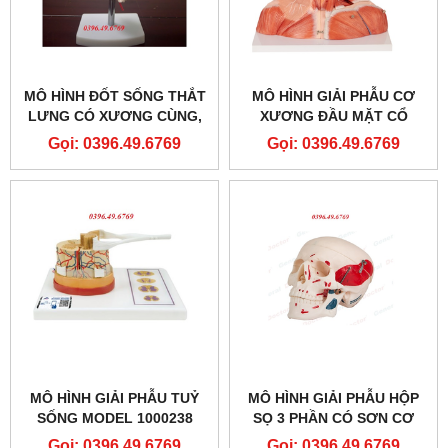
MÔ HÌNH ĐỐT SỐNG THẮT
MÔ HÌNH GIẢI PHẪU CƠ
LƯNG CÓ XƯƠNG CÙNG,
XƯƠNG ĐẦU MẶT CỔ
XƯƠNG CÙNG, VÀ THOÁT
Gọi: 0396.49.6769
Gọi: 0396.49.6769
VỊ ĐĨA ĐỆM
MÔ HÌNH GIẢI PHẪU TUỶ
MÔ HÌNH GIẢI PHẪU HỘP
SỐNG MODEL 1000238
SỌ 3 PHẦN CÓ SƠN CƠ
[C41] 3B SCIENTIFIC
MODEL: GD/A11111/2
Gọi: 0396.49.6769
Gọi: 0396.49.6769