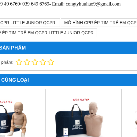
9 49 6769/ 039 649 6769- Email: congtyhuuhao9@gmail.com
CPR LITTLE JUNIOR QCPR.
MÔ HÌNH CPR ÉP TIM TRẺ EM QCP
 ÉP TIM TRẺ EM QCPR LITTLE JUNIOR QCPR
 SẢN PHẨM
n phẩm:
 CÙNG LOẠI