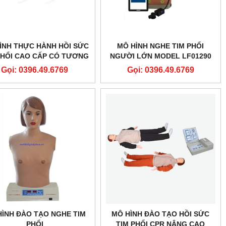
ÌNH THỰC HÀNH HỒI SỨC
MÔ HÌNH NGHE TIM PHỔI
PHỔI CAO CẤP CÓ TƯƠNG
NGƯỜI LỚN MODEL LF01290
C DI ĐỘNG MODEL GD-
Gọi: 0396.49.6769
Gọi: 0396.49.6769
HL/CPR2488
HÌNH ĐÀO TẠO NGHE TIM
MÔ HÌNH ĐÀO TẠO HỒI SỨC
PHỔI
TIM PHỔI CPR NÂNG CAO