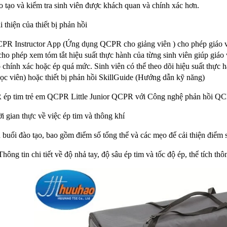
̀o tạo và kiểm tra sinh viên được khách quan và chính xác hơn.
thiện của thiết bị phản hồi
PR Instructor App (Ứng dụng QCPR cho giảng viên ) cho phép giáo viên
 phép xem tóm tắt hiệu suất thực hành của từng sinh viên giúp giáo
ộ chính xác hoặc ép quá mức. Sinh viên có thể theo dõi hiệu suất t
 viên) hoặc thiết bị phản hồi SkillGuide (Hướng dẫn kỹ năng)
ép tim trẻ em QCPR Little Junior QCPR với Công nghệ phản hồi QC
ời gian thực về việc ép tim và thông khí
au buổi đào tạo, bao gồm điểm số tổng thể và các mẹo để cải thiện điểm 
Thông tin chi tiết về độ nhả tay, độ sâu ép tim và tốc độ ép, thể tích thô