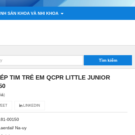
ÌNH SẢN KHOA VÀ NHI KHOA
 ĐỘNG VẬT
CHÍNH SÁCH
LIÊN HỆ
Tìm kiếm
ÉP TIM TRẺ EM QCPR LITTLE JUNIOR
50
iá
)
EET
LINKEDIN
181-00150
Laerdal/ Na-uy