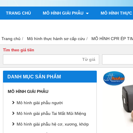
TRANG CHỦ
MÔ HÌNH GIẢI PHẪU
MÔ HÌNH THỰC
TRANH GIẢI PHẪU NGƯỜI
TRANH CHÂM CỨU
MÔ H
Trang chủ
Mô hình thực hành sơ cấp cứu
MÔ HÌNH CPR ÉP TI
Tìm theo giá tiền
DANH MỤC SẢN PHẨM
MÔ HÌNH GIẢI PHẪU
Mô hình giải phẫu người
Mô hình giải phẫu Tai Mắt Mũi Miệng
Mô hình giải phẫu hệ cơ, xương, khớp