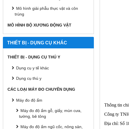
Mô hình giải phẫu thực vật và côn
trùng
MÔ HÌNH BỘ XƯƠNG ĐỘNG VẬT
THIẾT BỊ - DỤNG CỤ KHÁC
THIẾT BỊ - DỤNG CỤ THÚ Y
Dụng cụ y tế khác
Dụng cụ thú y
CÁC LOẠI MÁY ĐO CHUYÊN DỤNG
Máy đo độ ẩm
Thông tin chi 
Máy đo độ ẩm gỗ, giấy, mùn cưa,
Công ty TNH
tường, bê tông
Địa chỉ: Số
Máy đo độ ẩm ngũ cốc, nông sản,