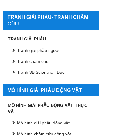
TRANH GIẢI PHẪU- TRANH CHÂM
CỨU
TRANH GIẢI PHẪU
Tranh giải phẫu người
Tranh châm cứu
Tranh 3B Scientific - Đức
MÔ HÌNH GIẢI PHẪU ĐỘNG VẬT
MÔ HÌNH GIẢI PHẪU ĐỘNG VẬT, THỰC
VẬT
Mô hình giải phẫu động vật
Mô hình châm cứu động vật