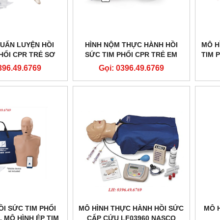
HUẤN LUYỆN HỒI
HÌNH NỘM THỰC HÀNH HỒI
MÔ H
HỔI CPR TRẺ SƠ
SỨC TIM PHỔI CPR TRẺ EM
TIM 
ÈN BÁO PRESTAN
CPR CÓ PHẢN HỒI ĐIỆN TỬ PP-
TÁ
396.49.6769
Gọi: 0396.49.6769
NAL PP-IM-100M-
CM-2000-1-MS
MS
ỒI SỨC TIM PHỔI
MÔ HÌNH THỰC HÀNH HỒI SỨC
MÔ 
 MÔ HÌNH ÉP TIM
CẤP CỨU LF03960 NASCO