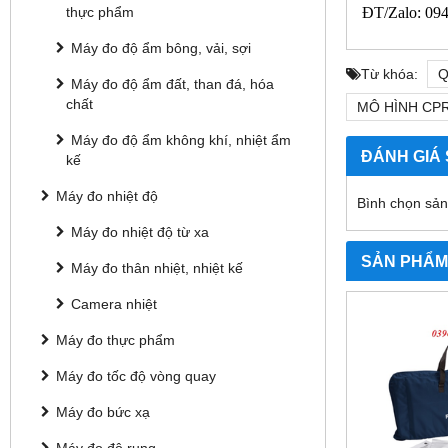
ĐT/Zalo: 094
thực phẩm
Máy đo độ ẩm bông, vải, sợi
Từ khóa:
Q
Máy đo độ ẩm đất, than đá, hóa
chất
MÔ HÌNH CPR
Máy đo độ ẩm không khí, nhiệt ẩm
ĐÁNH GIÁ
kế
Máy đo nhiệt độ
Bình chọn sả
Máy đo nhiệt độ từ xa
SẢN PHẨM
Máy đo thân nhiệt, nhiệt kế
Camera nhiệt
Máy đo thực phẩm
Máy đo tốc độ vòng quay
Máy đo bức xạ