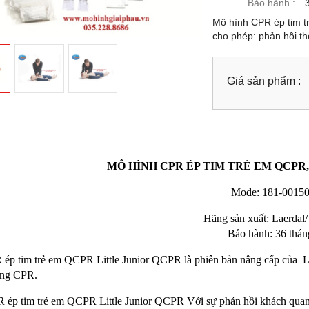
Bảo hành :
Mô hình CPR ép tim
cho phép: phản hồi thờ
Giá sản phẩm :
MÔ HÌNH CPR ÉP TIM TRẺ EM QCPR
Mode: 181-0015
Hãng sản xuất: Laerdal
Bảo hành: 36 thán
p tim trẻ em QCPR Little Junior QCPR là phiên bản nâng cấp của Little
ăng CPR.
p tim trẻ em QCPR Little Junior QCPR Với sự phản hồi khách quan và hiển