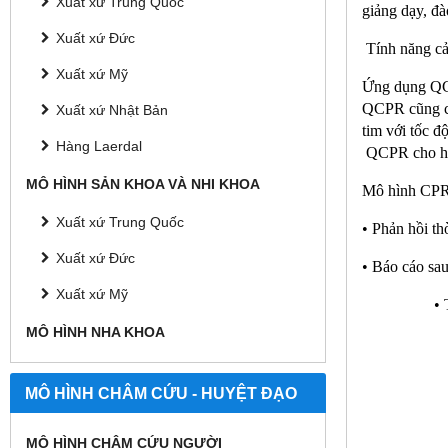
Xuất xứ Trung Quốc
giảng dạy, đa
Xuất xứ Đức
Tính năng cải 
Xuất xứ Mỹ
Ứng dụng QC
QCPR cũng cho
Xuất xứ Nhật Bản
tim với tốc đ
Hàng Laerdal
QCPR cho học
MÔ HÌNH SẢN KHOA VÀ NHI KHOA
Mô hình CPR 
Xuất xứ Trung Quốc
• Phản hồi th
Xuất xứ Đức
• Báo cáo s
Xuất xứ Mỹ
• 
MÔ HÌNH NHA KHOA
MÔ HÌNH CHÂM CỨU - HUYỆT ĐẠO
MÔ HÌNH CHÂM CỨU NGƯỜI