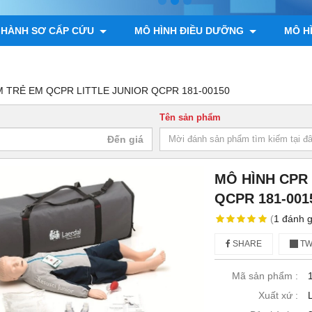
 HÀNH SƠ CẤP CỨU
MÔ HÌNH ĐIỀU DƯỠNG
MÔ H
ÌNH GIẢI PHẪU ĐỘNG VẬT, THỰC VẬT
MÔ HÌNH BỘ XƯƠNG
M TRẺ EM QCPR LITTLE JUNIOR QCPR 181-00150
Tên sản phẩm
MÔ HÌNH CPR 
QCPR 181-001
(
1
đánh g
SHARE
TW
Mã sản phẩm :
Xuất xứ :