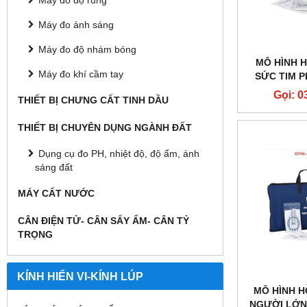
Máy đo độ rung
Máy đo ánh sáng
Máy đo độ nhám bóng
MÔ HÌNH 
Máy đo khí cầm tay
SỨC TIM P
SINH CÓ Đ
Gọi: 0
THIẾT BỊ CHƯNG CẤT TINH DẦU
PROFESSIO
THIẾT BỊ CHUYÊN DỤNG NGÀNH ĐẤT
Dụng cụ đo PH, nhiệt độ, độ ẩm, ánh
sáng đất
MÁY CẤT NƯỚC
CÂN ĐIỆN TỬ- CÂN SẤY ẨM- CÂN TỶ
TRỌNG
KÍNH HIỂN VI-KÍNH LÚP
MÔ HÌNH H
NGƯỜI LỚN,