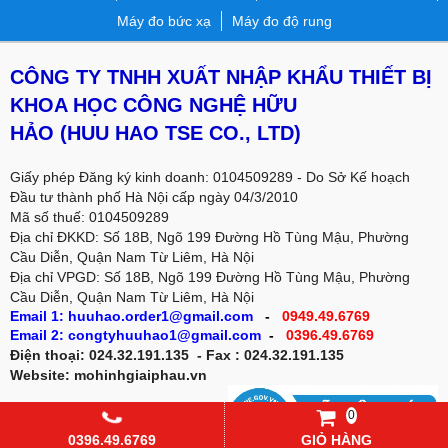
Máy đo bức xạ
Máy đo độ rung
CÔNG TY TNHH XUẤT NHẬP KHẨU THIẾT BỊ
KHOA HỌC CÔNG NGHỆ HỮU
HẢO
(HUU HAO TSE CO., LTD)
Giấy phép Đăng ký kinh doanh: 0104509289 - Do Sở Kế hoạch
Đầu tư thành phố Hà Nội cấp ngày 04/3/2010
Mã số thuế: 0104509289
Địa chỉ ĐKKD: Số 18B, Ngõ 199 Đường Hồ Tùng Mậu, Phường
Cầu Diễn, Quận Nam Từ Liêm, Hà Nội
Địa chỉ VPGD:
Số 18B, Ngõ 199 Đường Hồ Tùng Mậu, Phường
Cầu Diễn, Quận Nam Từ Liêm, Hà Nội
Email 1: huuhao.order1@gmail.com
-
0949.49.6769
Email 2: congtyhuuhao1@gmail.com
-
0396.49.6769
Điện thoại: 024.32.191.135 - Fax : 024.32.191.135
Website: mohinhgiaiphau.vn
0
0396.49.6769
GIỎ HÀNG