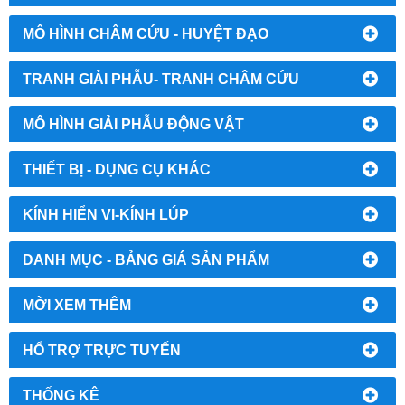
MÔ HÌNH CHÂM CỨU - HUYỆT ĐẠO
TRANH GIẢI PHẪU- TRANH CHÂM CỨU
MÔ HÌNH GIẢI PHẪU ĐỘNG VẬT
THIẾT BỊ - DỤNG CỤ KHÁC
KÍNH HIỂN VI-KÍNH LÚP
DANH MỤC - BẢNG GIÁ SẢN PHẨM
MỜI XEM THÊM
HỔ TRỢ TRỰC TUYẾN
THỐNG KÊ