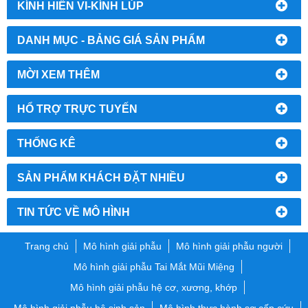
KÍNH HIỂN VI-KÍNH LÚP
DANH MỤC - BẢNG GIÁ SẢN PHẨM
MỜI XEM THÊM
HỔ TRỢ TRỰC TUYẾN
THỐNG KÊ
SẢN PHẨM KHÁCH ĐẶT NHIỀU
TIN TỨC VỀ MÔ HÌNH
Trang chủ
Mô hình giải phẫu
Mô hình giải phẫu người
Mô hình giải phẫu Tai Mắt Mũi Miệng
Mô hình giải phẫu hệ cơ, xương, khớp
Mô hình giải phẫu hệ sinh sản
Mô hình thực hành sơ cấp cứu