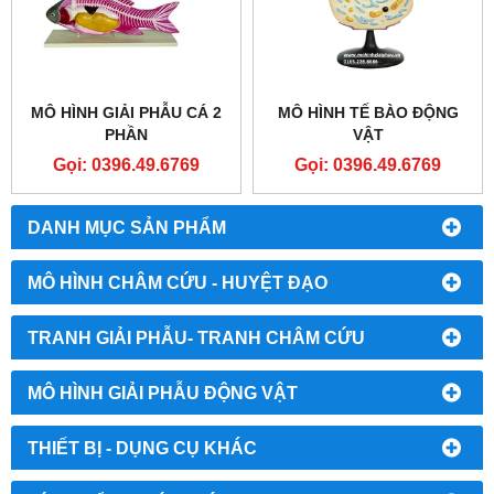
MÔ HÌNH GIẢI PHẪU CÁ 2
MÔ HÌNH TẾ BÀO ĐỘNG
PHẦN
VẬT
Gọi: 0396.49.6769
Gọi: 0396.49.6769
DANH MỤC SẢN PHẨM
MÔ HÌNH CHÂM CỨU - HUYỆT ĐẠO
TRANH GIẢI PHẪU- TRANH CHÂM CỨU
MÔ HÌNH GIẢI PHẪU ĐỘNG VẬT
THIẾT BỊ - DỤNG CỤ KHÁC