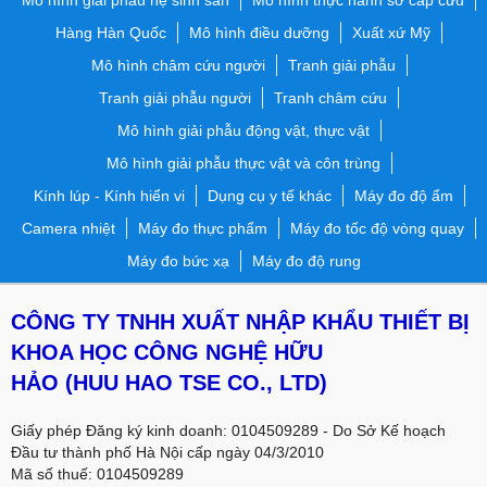
Hàng Hàn Quốc
Mô hình điều dưỡng
Xuất xứ Mỹ
Mô hình châm cứu người
Tranh giải phẫu
Tranh giải phẫu người
Tranh châm cứu
Mô hình giải phẫu động vật, thực vật
Mô hình giải phẫu thực vật và côn trùng
Kính lúp - Kính hiển vi
Dụng cụ y tế khác
Máy đo độ ẩm
Camera nhiệt
Máy đo thực phẩm
Máy đo tốc độ vòng quay
Máy đo bức xạ
Máy đo độ rung
CÔNG TY TNHH XUẤT NHẬP KHẨU THIẾT BỊ
KHOA HỌC CÔNG NGHỆ HỮU
HẢO
(HUU HAO TSE CO., LTD)
Giấy phép Đăng ký kinh doanh: 0104509289 - Do Sở Kế hoạch
Đầu tư thành phố Hà Nội cấp ngày 04/3/2010
Mã số thuế: 0104509289