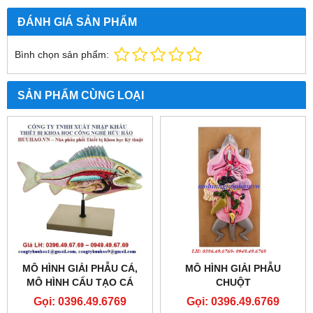
ĐÁNH GIÁ SẢN PHẨM
Bình chọn sản phẩm:
SẢN PHẨM CÙNG LOẠI
MÔ HÌNH GIẢI PHẪU CÁ,
MÔ HÌNH GIẢI PHẪU
MÔ HÌNH CẤU TẠO CÁ
CHUỘT
Gọi: 0396.49.6769
Gọi: 0396.49.6769