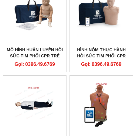
MÔ HÌNH HUẤN LUYỆN HỒI
HÌNH NỘM THỰC HÀNH
SỨC TIM PHỔI CPR TRẺ
HỒI SỨC TIM PHỔI CPR
SƠ SINH CÓ ĐÈN BÁO
TRẺ EM CPR CÓ PHẢN HỒI
Gọi: 0396.49.6769
Gọi: 0396.49.6769
PRESTAN PROFESSIONAL
ĐIỆN TỬ PP-CM-2000-1-MS
PP-IM-100M-MS