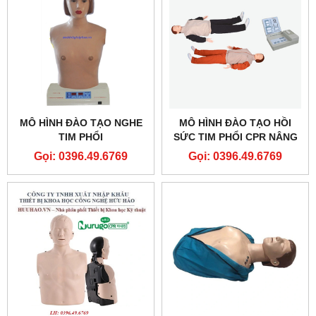
MÔ HÌNH ĐÀO TẠO NGHE
MÔ HÌNH ĐÀO TẠO HỒI
TIM PHỔI
SỨC TIM PHỔI CPR NÂNG
CAO GD/CPR10280
Gọi: 0396.49.6769
Gọi: 0396.49.6769