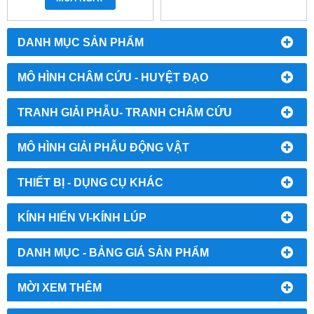
HỒI SỨC TIM PHỔI
DANH MỤC SẢN PHẨM
MÔ HÌNH CHÂM CỨU - HUYỆT ĐẠO
TRANH GIẢI PHẪU- TRANH CHÂM CỨU
MÔ HÌNH GIẢI PHẪU ĐỘNG VẬT
THIẾT BỊ - DỤNG CỤ KHÁC
KÍNH HIỂN VI-KÍNH LÚP
DANH MỤC - BẢNG GIÁ SẢN PHẨM
MỜI XEM THÊM