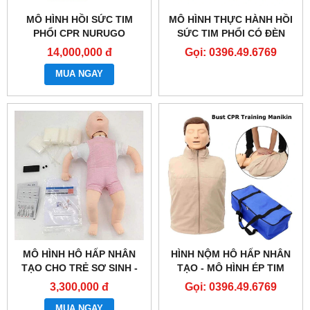
MÔ HÌNH HỒI SỨC TIM
MÔ HÌNH THỰC HÀNH HỒI
PHỔI CPR NURUGO
SỨC TIM PHỔI CÓ ĐÈN
L330/L300
BÁO- CPR MANIKIN
14,000,000 đ
Gọi: 0396.49.6769
MUA NGAY
MÔ HÌNH HÔ HẤP NHÂN
HÌNH NỘM HÔ HẤP NHÂN
TẠO CHO TRẺ SƠ SINH -
TẠO - MÔ HÌNH ÉP TIM
BÚP BÊ THỰC HÀNH CPR -
THỔI NGẠT - CPR
3,300,000 đ
Gọi: 0396.49.6769
MÔ HÌNH SƠ CỨU CHO
TRẺ SƠ SINH - MÔ PHỎNG
MUA NGAY