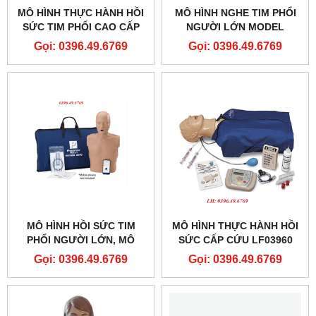
MÔ HÌNH THỰC HÀNH HỒI
MÔ HÌNH NGHE TIM PHỔI
SỨC TIM PHỔI CAO CẤP
NGƯỜI LỚN MODEL
CÓ TƯƠNG TÁC DI ĐỘNG
LF01290
Gọi: 0396.49.6769
Gọi: 0396.49.6769
MODEL GD-HL/CPR2488
MÔ HÌNH HỒI SỨC TIM
MÔ HÌNH THỰC HÀNH HỒI
PHỔI NGƯỜI LỚN, MÔ
SỨC CẤP CỨU LF03960
HÌNH ÉP TIM THỔI NGẠT
NASCO
Gọi: 0396.49.6769
Gọi: 0396.49.6769
PP-AM-2000-1-MS