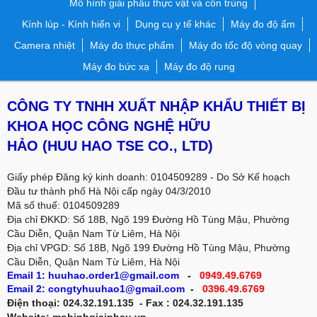
Mô hình giải phẫu thực vật và côn trùng
Kính lúp - Kính hiển vi
Dụng cụ y tế khác
Máy đo độ ẩm
Camera nhiệt
Máy đo thực phẩm
Máy đo tốc độ vòng quay
Máy đo bức xạ
Máy đo độ rung
CÔNG TY TNHH XUẤT NHẬP KHẨU THIẾT BỊ
KHOA HỌC CÔNG NGHỆ HỮU
HẢO
(HUU HAO TSE CO., LTD)
Giấy phép Đăng ký kinh doanh: 0104509289 - Do Sở Kế hoạch
Đầu tư thành phố Hà Nội cấp ngày 04/3/2010
Mã số thuế: 0104509289
Địa chỉ ĐKKD: Số 18B, Ngõ 199 Đường Hồ Tùng Mậu, Phường
Cầu Diễn, Quận Nam Từ Liêm, Hà Nội
Địa chỉ VPGD:
Số 18B, Ngõ 199 Đường Hồ Tùng Mậu, Phường
Cầu Diễn, Quận Nam Từ Liêm, Hà Nội
Email 1: huuhao.order1@gmail.com
-
0949.49.6769
Email 2: congtyhuuhao1@gmail.com
-
0396.49.6769
Điện thoại: 024.32.191.135 - Fax : 024.32.191.135
Website: mohinhgiaiphau.vn