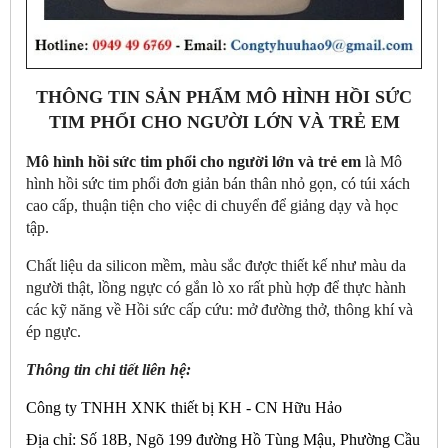
THÔNG TIN SẢN PHẨM MÔ HÌNH HỒI SỨC
TIM PHỔI CHO NGƯỜI LỚN VÀ TRẺ EM
Mô hình hồi sức tim phổi cho người lớn và trẻ em
là Mô
hình hồi sức tim phổi đơn giản bán thân nhỏ gọn, có túi xách
cao cấp, thuận tiện cho việc di chuyển để giảng dạy và học
tập.
Chất liệu da silicon mềm, màu sắc được thiết kế như màu da
người thật, lồng ngực có gắn lò xo rất phù hợp để thực hành
các kỹ năng về Hồi sức cấp cứu: mở đường thở, thông khí và
ép ngực.
Thông tin chi tiết liên hệ:
Công ty TNHH XNK thiết bị KH - CN Hữu Hảo
Địa chỉ: Số 18B, Ngõ 199 đường Hồ Tùng Mậu, Phường Cầu