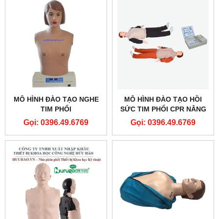
MÔ HÌNH ĐÀO TẠO NGHE
MÔ HÌNH ĐÀO TẠO HỒI
TIM PHỔI
SỨC TIM PHỔI CPR NÂNG
CAO GD/CPR10280
Gọi: 0396.49.6769
Gọi: 0396.49.6769