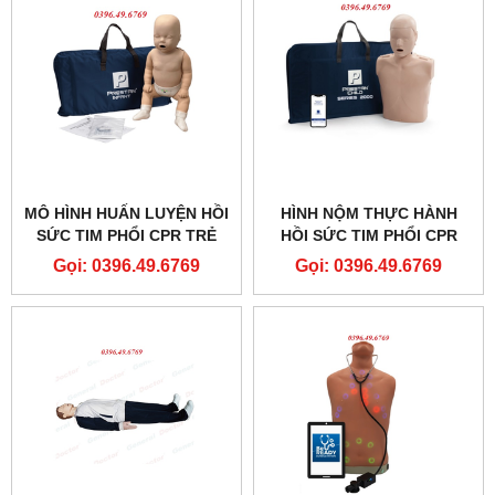
MÔ HÌNH HUẤN LUYỆN HỒI
HÌNH NỘM THỰC HÀNH
SỨC TIM PHỔI CPR TRẺ
HỒI SỨC TIM PHỔI CPR
SƠ SINH CÓ ĐÈN BÁO
TRẺ EM CPR CÓ PHẢN HỒI
Gọi: 0396.49.6769
Gọi: 0396.49.6769
PRESTAN PROFESSIONAL
ĐIỆN TỬ PP-CM-2000-1-MS
PP-IM-100M-MS