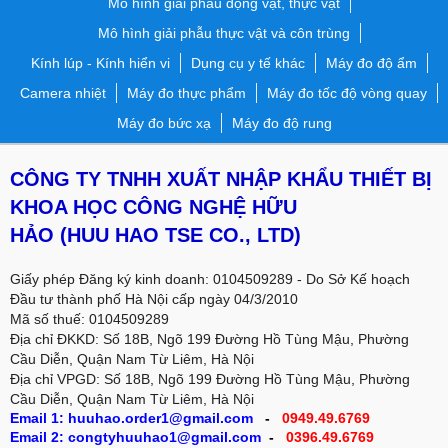
Mô hình giải phẫu động vật, thực vật
Mô hình giải phẫu thực vật và côn trùng
Kính lúp - Kính hiển vi
Dụng cụ y tế khác
Máy đo độ ẩm
Camera nhiệt
Máy đo thực phẩm
Máy đo tốc độ vòng quay
Máy đo bức xạ
Máy đo độ rung
CÔNG TY TNHH XUẤT NHẬP KHẨU THIẾT BỊ
KHOA HỌC CÔNG NGHỆ HỮU
HẢO
(HUU HAO TSE CO., LTD)
Giấy phép Đăng ký kinh doanh: 0104509289 - Do Sở Kế hoạch
Đầu tư thành phố Hà Nội cấp ngày 04/3/2010
Mã số thuế: 0104509289
Địa chỉ ĐKKD: Số 18B, Ngõ 199 Đường Hồ Tùng Mậu, Phường
Cầu Diễn, Quận Nam Từ Liêm, Hà Nội
Địa chỉ VPGD:
Số 18B, Ngõ 199 Đường Hồ Tùng Mậu, Phường
Cầu Diễn, Quận Nam Từ Liêm, Hà Nội
Email 1: huuhao.order1@gmail.com
-
0949.49.6769
Email 2: congtyhuuhao1@gmail.com
-
0396.49.6769