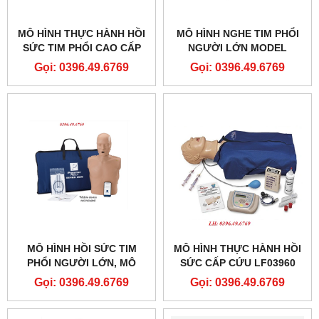
MÔ HÌNH THỰC HÀNH HỒI
MÔ HÌNH NGHE TIM PHỔI
SỨC TIM PHỔI CAO CẤP
NGƯỜI LỚN MODEL
CÓ TƯƠNG TÁC DI ĐỘNG
LF01290
Gọi: 0396.49.6769
Gọi: 0396.49.6769
MODEL GD-HL/CPR2488
MÔ HÌNH HỒI SỨC TIM
MÔ HÌNH THỰC HÀNH HỒI
PHỔI NGƯỜI LỚN, MÔ
SỨC CẤP CỨU LF03960
HÌNH ÉP TIM THỔI NGẠT
NASCO
Gọi: 0396.49.6769
Gọi: 0396.49.6769
PP-AM-2000-1-MS