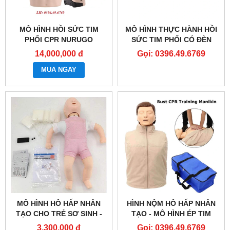
MÔ HÌNH HỒI SỨC TIM
MÔ HÌNH THỰC HÀNH HỒI
PHỔI CPR NURUGO
SỨC TIM PHỔI CÓ ĐÈN
L330/L300
BÁO- CPR MANIKIN
14,000,000 đ
Gọi: 0396.49.6769
MUA NGAY
MÔ HÌNH HÔ HẤP NHÂN
HÌNH NỘM HÔ HẤP NHÂN
TẠO CHO TRẺ SƠ SINH -
TẠO - MÔ HÌNH ÉP TIM
BÚP BÊ THỰC HÀNH CPR -
THỔI NGẠT - CPR
3,300,000 đ
Gọi: 0396.49.6769