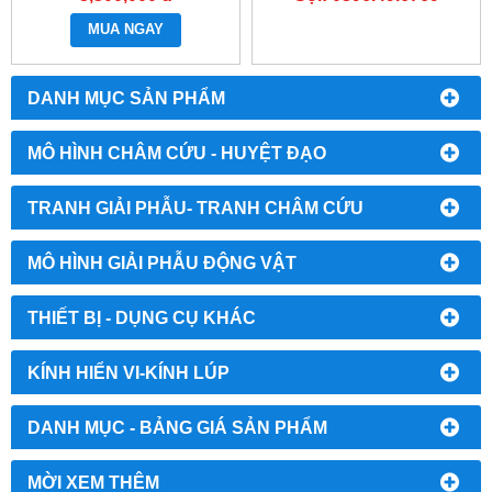
MÔ HÌNH SƠ CỨU CHO
TRẺ SƠ SINH - MÔ PHỎNG
MUA NGAY
HỒI SỨC TIM PHỔI
DANH MỤC SẢN PHẨM
MÔ HÌNH CHÂM CỨU - HUYỆT ĐẠO
TRANH GIẢI PHẪU- TRANH CHÂM CỨU
MÔ HÌNH GIẢI PHẪU ĐỘNG VẬT
THIẾT BỊ - DỤNG CỤ KHÁC
KÍNH HIỂN VI-KÍNH LÚP
DANH MỤC - BẢNG GIÁ SẢN PHẨM
MỜI XEM THÊM