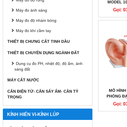
Máy đo độ rung
MODEL 10
SC
Gọi: 0
Máy đo ánh sáng
Máy đo độ nhám bóng
Máy đo khí cầm tay
THIẾT BỊ CHƯNG CẤT TINH DẦU
THIẾT BỊ CHUYÊN DỤNG NGÀNH ĐẤT
Dụng cụ đo PH, nhiệt độ, độ ẩm, ánh
sáng đất
MÁY CẤT NƯỚC
MÔ HÌNH 
CÂN ĐIỆN TỬ- CÂN SẤY ẨM- CÂN TỶ
PHÓNG ĐẠ
TRỌNG
T
Gọi: 0
KÍNH HIỂN VI-KÍNH LÚP