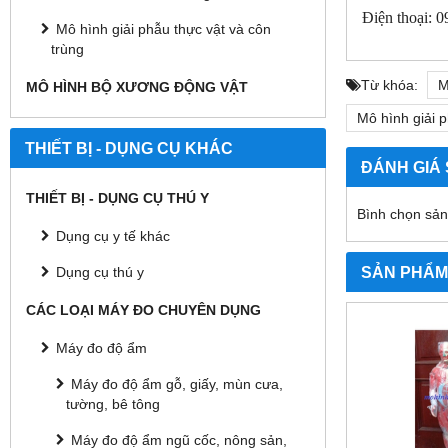
Điện thoại: 
Mô hình giải phẫu thực vật và côn
trùng
Từ khóa:
M
MÔ HÌNH BỘ XƯƠNG ĐỘNG VẬT
Mô hình giải 
THIẾT BỊ - DỤNG CỤ KHÁC
ĐÁNH GIÁ
THIẾT BỊ - DỤNG CỤ THÚ Y
Bình chọn sả
Dụng cụ y tế khác
SẢN PHẨM
Dụng cụ thú y
CÁC LOẠI MÁY ĐO CHUYÊN DỤNG
Máy đo độ ẩm
Máy đo độ ẩm gỗ, giấy, mùn cưa,
tường, bê tông
Máy đo độ ẩm ngũ cốc, nông sản,