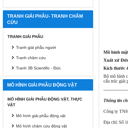
TRANH GIẢI PHẪU- TRANH CHÂM
CỨU
TRANH GIẢI PHẪU
Tranh giải phẫu người
Mô hình mặt 
Tranh châm cứu
Xuất xứ Đứ
Kích thước 4
Tranh 3B Scientific - Đức
Bộ mô hình ch
cấu trúc giải
MÔ HÌNH GIẢI PHẪU ĐỘNG VẬT
-----------------
MÔ HÌNH GIẢI PHẪU ĐỘNG VẬT, THỰC
Thông tin chi 
VẬT
Công ty TNH
Mô hình giải phẫu động vật
Địa chỉ: Số
Mô hình châm cứu động vật