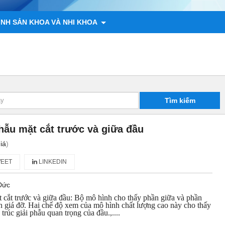
ÌNH SẢN KHOA VÀ NHI KHOA
 ĐỘNG VẬT
CHÍNH SÁCH
LIÊN HỆ
Tìm kiếm
hẫu mặt cắt trước và giữa đầu
iá
)
EET
LINKEDIN
Đức
 cắt trước và giữa đầu: Bộ mô hình cho thấy phần giữa và phần
ên giá đỡ. Hai chế độ xem của mô hình chất lượng cao này cho thấy
 trúc giải phẫu quan trọng của đầu.,....