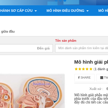
 HÀNH SƠ CẤP CỨU
MÔ HÌNH ĐIỀU DƯỠNG
MÔ H
ÌNH GIẢI PHẪU ĐỘNG VẬT, THỰC VẬT
MÔ HÌNH BỘ XƯƠNG
à giữa đầu
Tên sản phẩm
Mô hình giải p
(
1
đánh g
SHARE
TW
Xuất xứ :
Mô hình giải phẫu mặt
phía trước của đầu tr
đầy đủ chi tiết các cấu