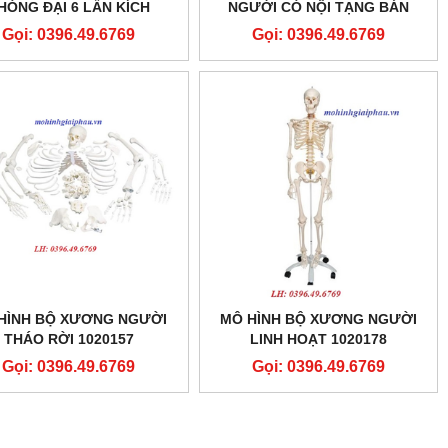
HÓNG ĐẠI 6 LẦN KÍCH
NGƯỜI CÓ NỘI TẠNG BÁN
THƯỚC THẬT
THÂN 85CM 23 PHẦN THÁO
Gọi: 0396.49.6769
Gọi: 0396.49.6769
RỜI
HÌNH BỘ XƯƠNG NGƯỜI
MÔ HÌNH BỘ XƯƠNG NGƯỜI
THÁO RỜI 1020157
LINH HOẠT 1020178
Gọi: 0396.49.6769
Gọi: 0396.49.6769