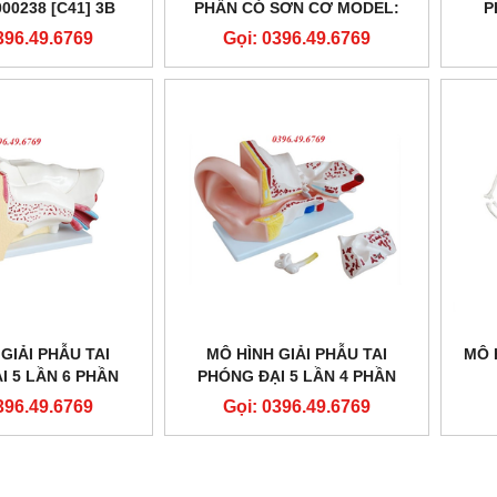
00238 [C41] 3B
PHẦN CÓ SƠN CƠ MODEL:
P
IENTIFIC
GD/A11111/2 HÃNG SẢN XUẤT
396.49.6769
Gọi: 0396.49.6769
SHANGHAI HONGLIAN
GIẢI PHẪU TAI
MÔ HÌNH GIẢI PHẪU TAI
MÔ 
I 5 LẦN 6 PHẦN
PHÓNG ĐẠI 5 LẦN 4 PHẦN
HÁO RỜI
THÁO RỜI
396.49.6769
Gọi: 0396.49.6769