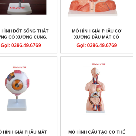
 HÌNH ĐỐT SỐNG THẮT
MÔ HÌNH GIẢI PHẪU CƠ
ƯNG CÓ XƯƠNG CÙNG,
XƯƠNG ĐẦU MẶT CỔ
NG CÙNG, VÀ THOÁT VỊ
Gọi: 0396.49.6769
Gọi: 0396.49.6769
ĐĨA ĐỆM
 HÌNH GIẢI PHẪU MẮT
MÔ HÌNH CẤU TẠO CƠ THỂ