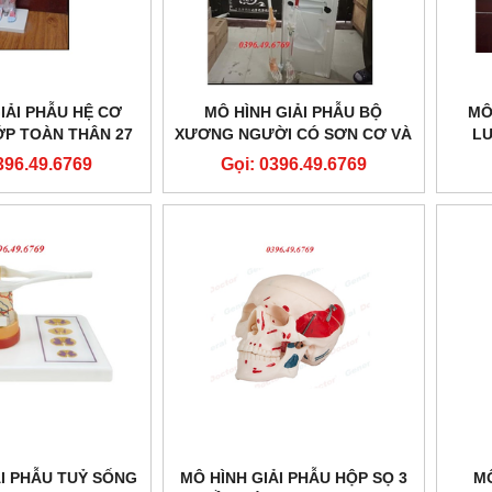
IẢI PHẪU HỆ CƠ
MÔ HÌNH GIẢI PHẪU BỘ
MÔ
P TOÀN THÂN 27
XƯƠNG NGƯỜI CÓ SƠN CƠ VÀ
L
 THÁO RỜI
DÂY CHẰNG KÍCH THƯỚC
XƯƠ
396.49.6769
Gọi: 0396.49.6769
THẬT
ẢI PHẪU TUỶ SỐNG
MÔ HÌNH GIẢI PHẪU HỘP SỌ 3
MÔ