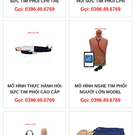
SỨC TIM PHỔI CPR TRẺ
HỒI SỨC TIM PHỔI CPR
SƠ SINH CÓ ĐÈN BÁO
TRẺ EM CPR CÓ PHẢN HỒI
Gọi: 0396.49.6769
Gọi: 0396.49.6769
PRESTAN PROFESSIONAL
ĐIỆN TỬ PP-CM-2000-1-MS
PP-IM-100M-MS
MÔ HÌNH THỰC HÀNH HỒI
MÔ HÌNH NGHE TIM PHỔI
SỨC TIM PHỔI CAO CẤP
NGƯỜI LỚN MODEL
CÓ TƯƠNG TÁC DI ĐỘNG
LF01290
Gọi: 0396.49.6769
Gọi: 0396.49.6769
MODEL GD-HL/CPR2488