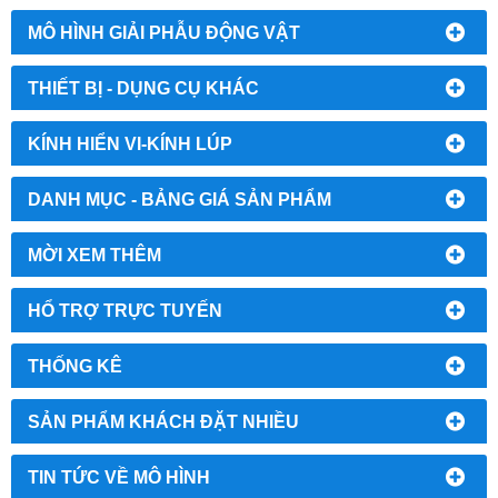
MÔ HÌNH GIẢI PHẪU ĐỘNG VẬT
THIẾT BỊ - DỤNG CỤ KHÁC
KÍNH HIỂN VI-KÍNH LÚP
DANH MỤC - BẢNG GIÁ SẢN PHẨM
MỜI XEM THÊM
HỔ TRỢ TRỰC TUYẾN
THỐNG KÊ
SẢN PHẨM KHÁCH ĐẶT NHIỀU
TIN TỨC VỀ MÔ HÌNH