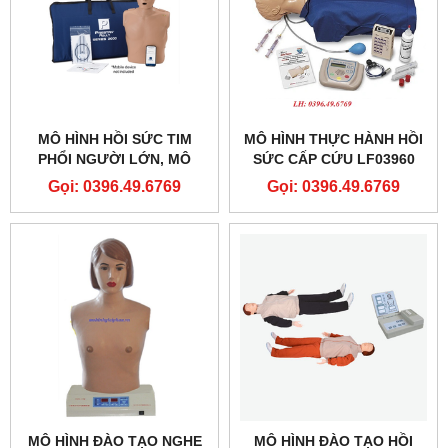
MÔ HÌNH HỒI SỨC TIM
MÔ HÌNH THỰC HÀNH HỒI
PHỔI NGƯỜI LỚN, MÔ
SỨC CẤP CỨU LF03960
HÌNH ÉP TIM THỔI NGẠT
NASCO
Gọi: 0396.49.6769
Gọi: 0396.49.6769
PP-AM-2000-1-MS
MÔ HÌNH ĐÀO TẠO NGHE
MÔ HÌNH ĐÀO TẠO HỒI