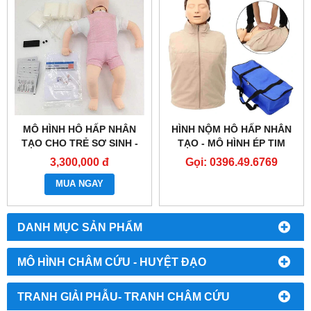
MÔ HÌNH HÔ HẤP NHÂN
HÌNH NỘM HÔ HẤP NHÂN
TẠO CHO TRẺ SƠ SINH -
TẠO - MÔ HÌNH ÉP TIM
BÚP BÊ THỰC HÀNH CPR -
THỔI NGẠT - CPR
3,300,000 đ
Gọi: 0396.49.6769
MÔ HÌNH SƠ CỨU CHO
TRẺ SƠ SINH - MÔ PHỎNG
MUA NGAY
HỒI SỨC TIM PHỔI
DANH MỤC SẢN PHẨM
MÔ HÌNH CHÂM CỨU - HUYỆT ĐẠO
TRANH GIẢI PHẪU- TRANH CHÂM CỨU