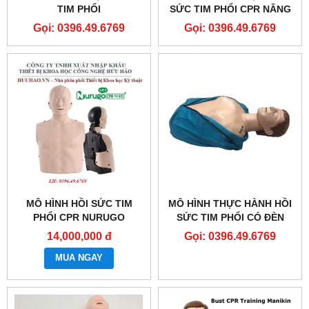
TIM PHỔI
SỨC TIM PHỔI CPR NÂNG
CAO GD/CPR10280
Gọi: 0396.49.6769
Gọi: 0396.49.6769
MÔ HÌNH HỒI SỨC TIM
MÔ HÌNH THỰC HÀNH HỒI
PHỔI CPR NURUGO
SỨC TIM PHỔI CÓ ĐÈN
L330/L300
BÁO- CPR MANIKIN
14,000,000 đ
Gọi: 0396.49.6769
MUA NGAY