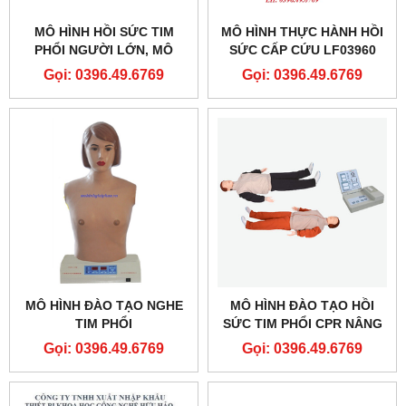
MÔ HÌNH HỒI SỨC TIM
MÔ HÌNH THỰC HÀNH HỒI
PHỔI NGƯỜI LỚN, MÔ
SỨC CẤP CỨU LF03960
HÌNH ÉP TIM THỔI NGẠT
NASCO
Gọi: 0396.49.6769
Gọi: 0396.49.6769
PP-AM-2000-1-MS
MÔ HÌNH ĐÀO TẠO NGHE
MÔ HÌNH ĐÀO TẠO HỒI
TIM PHỔI
SỨC TIM PHỔI CPR NÂNG
CAO GD/CPR10280
Gọi: 0396.49.6769
Gọi: 0396.49.6769