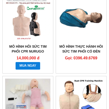
MÔ HÌNH HỒI SỨC TIM
MÔ HÌNH THỰC HÀNH HỒI
PHỔI CPR NURUGO
SỨC TIM PHỔI CÓ ĐÈN
L330/L300
BÁO- CPR MANIKIN
14,000,000 đ
Gọi: 0396.49.6769
MUA NGAY