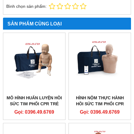
Bình chọn sản phẩm:
SẢN PHẨM CÙNG LOẠI
MÔ HÌNH HUẤN LUYỆN HỒI
HÌNH NỘM THỰC HÀNH
SỨC TIM PHỔI CPR TRẺ
HỒI SỨC TIM PHỔI CPR
SƠ SINH CÓ ĐÈN BÁO
TRẺ EM CPR CÓ PHẢN HỒI
Gọi: 0396.49.6769
Gọi: 0396.49.6769
PRESTAN PROFESSIONAL
ĐIỆN TỬ PP-CM-2000-1-MS
PP-IM-100M-MS