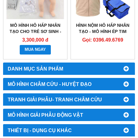
MÔ HÌNH HÔ HẤP NHÂN
HÌNH NỘM HÔ HẤP NHÂN
TẠO CHO TRẺ SƠ SINH -
TẠO - MÔ HÌNH ÉP TIM
BÚP BÊ THỰC HÀNH CPR -
THỔI NGẠT - CPR
3,300,000 đ
Gọi: 0396.49.6769
MÔ HÌNH SƠ CỨU CHO
TRẺ SƠ SINH - MÔ PHỎNG
MUA NGAY
HỒI SỨC TIM PHỔI
DANH MỤC SẢN PHẨM
MÔ HÌNH CHÂM CỨU - HUYỆT ĐẠO
TRANH GIẢI PHẪU- TRANH CHÂM CỨU
MÔ HÌNH GIẢI PHẪU ĐỘNG VẬT
THIẾT BỊ - DỤNG CỤ KHÁC