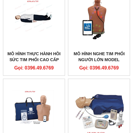
MÔ HÌNH THỰC HÀNH HỒI
MÔ HÌNH NGHE TIM PHỔI
SỨC TIM PHỔI CAO CẤP
NGƯỜI LỚN MODEL
CÓ TƯƠNG TÁC DI ĐỘNG
LF01290
Gọi: 0396.49.6769
Gọi: 0396.49.6769
MODEL GD-HL/CPR2488