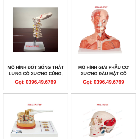
MÔ HÌNH ĐỐT SỐNG THẮT
MÔ HÌNH GIẢI PHẪU CƠ
LƯNG CÓ XƯƠNG CÙNG,
XƯƠNG ĐẦU MẶT CỔ
XƯƠNG CÙNG, VÀ THOÁT
Gọi: 0396.49.6769
Gọi: 0396.49.6769
VỊ ĐĨA ĐỆM