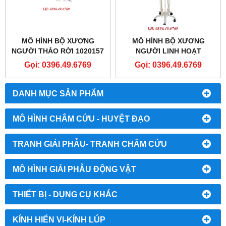
MÔ HÌNH BỘ XƯƠNG
MÔ HÌNH BỘ XƯƠNG
NGƯỜI THÁO RỜI 1020157
NGƯỜI LINH HOẠT
1020178
Gọi: 0396.49.6769
Gọi: 0396.49.6769
DANH MỤC SẢN PHẨM
MÔ HÌNH CHÂM CỨU - HUYỆT ĐẠO
TRANH GIẢI PHẪU- TRANH CHÂM CỨU
MÔ HÌNH GIẢI PHẪU ĐỘNG VẬT
THIẾT BỊ - DỤNG CỤ KHÁC
KÍNH HIỂN VI-KÍNH LÚP