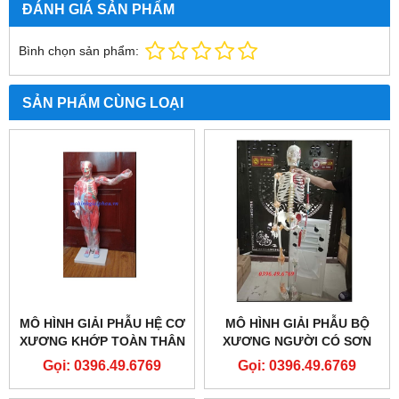
ĐÁNH GIÁ SẢN PHẨM
Bình chọn sản phẩm:
SẢN PHẨM CÙNG LOẠI
MÔ HÌNH GIẢI PHẪU HỆ CƠ
MÔ HÌNH GIẢI PHẪU BỘ
XƯƠNG KHỚP TOÀN THÂN
XƯƠNG NGƯỜI CÓ SƠN
27 PHẦN THÁO RỜI
CƠ VÀ DÂY CHẰNG KÍCH
Gọi: 0396.49.6769
Gọi: 0396.49.6769
THƯỚC THẬT