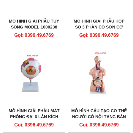
MÔ HÌNH GIẢI PHẪU TUỶ
MÔ HÌNH GIẢI PHẪU HỘP
SỐNG MODEL 1000238
SỌ 3 PHẦN CÓ SƠN CƠ
[C41] 3B SCIENTIFIC
MODEL: GD/A11111/2
Gọi: 0396.49.6769
Gọi: 0396.49.6769
HÃNG SẢN XUẤT
SHANGHAI HONGLIAN
MÔ HÌNH GIẢI PHẪU MẮT
MÔ HÌNH CẤU TẠO CƠ THỂ
PHÓNG ĐẠI 6 LẦN KÍCH
NGƯỜI CÓ NỘI TẠNG BÁN
THƯỚC THẬT
THÂN 85CM 23 PHẦN
Gọi: 0396.49.6769
Gọi: 0396.49.6769
THÁO RỜI