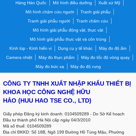
Hàng Hàn Quốc
Mô hình điều dưỡng
Xuất xứ Mỹ
Mô hình châm cứu người
Tranh giải phẫu
Tranh giải phẫu người
Tranh châm cứu
Mô hình giải phẫu động vật, thực vật
Mô hình giải phẫu thực vật và côn trùng
Kính lúp - Kính hiển vi
Dụng cụ y tế khác
Máy đo độ ẩm
Camera nhiệt
Máy đo thực phẩm
Máy đo tốc độ vòng quay
Máy đo bức xạ
Máy đo độ rung
CÔNG TY TNHH XUẤT NHẬP KHẨU THIẾT BỊ
KHOA HỌC CÔNG NGHỆ HỮU
HẢO
(HUU HAO TSE CO., LTD)
Giấy phép Đăng ký kinh doanh: 0104509289 - Do Sở Kế hoạch
Đầu tư thành phố Hà Nội cấp ngày 04/3/2010
Mã số thuế: 0104509289
Địa chỉ ĐKKD: Số 18B, Ngõ 199 Đường Hồ Tùng Mậu, Phường