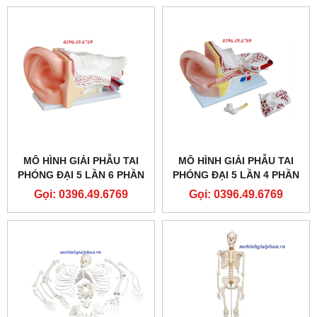
MÔ HÌNH GIẢI PHẪU TAI
MÔ HÌNH GIẢI PHẪU TAI
PHÓNG ĐẠI 5 LẦN 6 PHẦN
PHÓNG ĐẠI 5 LẦN 4 PHẦN
THÁO RỜI
THÁO RỜI
Gọi: 0396.49.6769
Gọi: 0396.49.6769