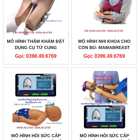
MÔ HÌNH THĂM KHÁM ĐẶT
MÔ HÌNH NHI KHOA CHO
DỤNG CỤ TỬ CUNG
CON BÚ- MAMABREAST
BREASTFEEDING
Gọi: 0396.49.6769
Gọi: 0396.49.6769
SIMULATOR
MÔ HÌNH HỒI SỨC CẤP
MÔ HÌNH HỒI SỨC CẤP