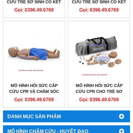
CỨU TRẺ SƠ SINH CÓ KẾT
CỨU TRẺ SƠ SINH CÓ KẾT
NỐI MÁY TÍNH BABY CPR
NỐI MÁY TÍNH NEONATE
Gọi: 0396.49.6769
Gọi: 0396.49.6769
PRO B201
CPR PRO
MÔ HÌNH HỒI SỨC CẤP
MÔ HÌNH HỒI SỨC CẤP
CỨU CPR VÀ CHĂM SÓC
CỨU CPR CHO TRẺ SƠ
CHẤN THƯƠNG TRẺ 1
SINH MODEL: 100-2901U
Gọi: 0396.49.6769
Gọi: 0396.49.6769
TUỔI MODEL S111
DANH MỤC SẢN PHẨM
MÔ HÌNH CHÂM CỨU - HUYỆT ĐẠO