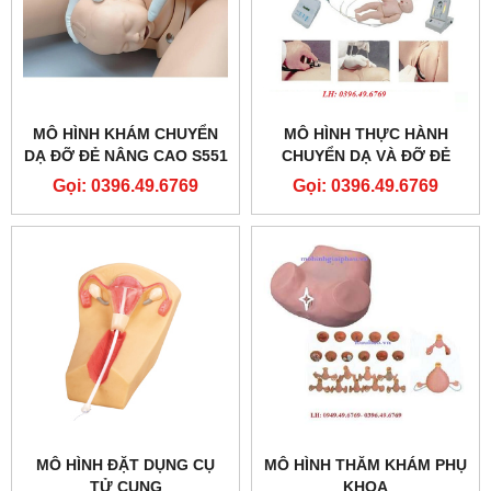
MÔ HÌNH KHÁM CHUYỂN
MÔ HÌNH THỰC HÀNH
DẠ ĐỠ ĐẺ NÂNG CAO S551
CHUYỂN DẠ VÀ ĐỠ ĐẺ
GAUMARD
Gọi: 0396.49.6769
Gọi: 0396.49.6769
MÔ HÌNH ĐẶT DỤNG CỤ
MÔ HÌNH THĂM KHÁM PHỤ
TỬ CUNG
KHOA