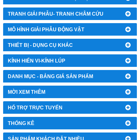
TRANH GIẢI PHẪU- TRANH CHÂM CỨU
MÔ HÌNH GIẢI PHẪU ĐỘNG VẬT
THIẾT BỊ - DỤNG CỤ KHÁC
KÍNH HIỂN VI-KÍNH LÚP
DANH MỤC - BẢNG GIÁ SẢN PHẨM
MỜI XEM THÊM
HỔ TRỢ TRỰC TUYẾN
THỐNG KÊ
SẢN PHẨM KHÁCH ĐẶT NHIỀU