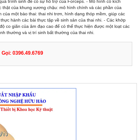
quá trình sinh đẻ có sự hỗ trợ của Forceps. - Mô hình có kích
c thật của khung xương chậu: mô hình chính và các phần của
 của một bào thai: thai nhi trơn, hình dạng thóp mềm, giúp các
 thực hành các bài thực tập về sinh sản của thai nhi. - Các khớp
t, độ co giãn của âm đạo cao để có thể thực hiện được một loạt các
sinh thường và vị trí sinh bất thường của thai nhi.
Gọi: 0396.49.6769