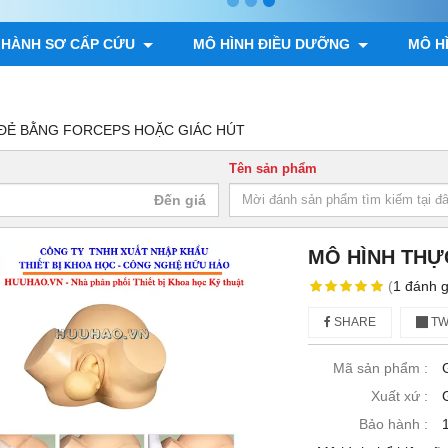
 HÀNH SƠ CẤP CỨU
MÔ HÌNH ĐIỀU DƯỠNG
MÔ H
ÌNH GIẢI PHẪU ĐỘNG VẬT, THỰC VẬT
MÔ HÌNH BỘ XƯƠNG
ĐẺ BẰNG FORCEPS HOẶC GIÁC HÚT
Tên sản phẩm
MÔ HÌNH THỰ
(
1
đánh g
SHARE
TW
Mã sản phẩm :
Xuất xứ :
Bảo hành :