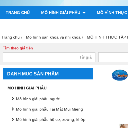
TRANG CHỦ
MÔ HÌNH GIẢI PHẪU
MÔ HÌNH THỰC
TRANH GIẢI PHẪU NGƯỜI
TRANH CHÂM CỨU
MÔ H
Trang chủ
Mô hình sản khoa và nhi khoa
MÔ HÌNH THỰC TẬP 
Tìm theo giá tiền
DANH MỤC SẢN PHẨM
MÔ HÌNH GIẢI PHẪU
Mô hình giải phẫu người
Mô hình giải phẫu Tai Mắt Mũi Miệng
Mô hình giải phẫu hệ cơ, xương, khớp