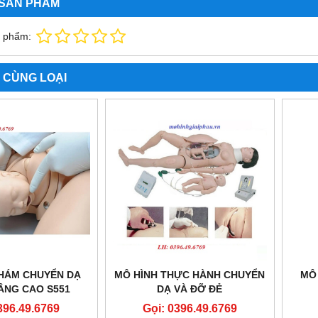
 SẢN PHẨM
n phẩm:
 CÙNG LOẠI
KHÁM CHUYỂN DẠ
MÔ HÌNH THỰC HÀNH CHUYỂN
MÔ
ÂNG CAO S551
DẠ VÀ ĐỠ ĐẺ
AUMARD
396.49.6769
Gọi: 0396.49.6769