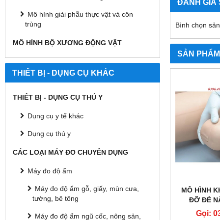
ĐÁNH GIÁ
Mô hình giải phẫu thực vật và côn
trùng
Bình chọn sả
MÔ HÌNH BỘ XƯƠNG ĐỘNG VẬT
SẢN PHẨM
THIẾT BỊ - DỤNG CỤ KHÁC
THIẾT BỊ - DỤNG CỤ THÚ Y
Dụng cụ y tế khác
Dụng cụ thú y
CÁC LOẠI MÁY ĐO CHUYÊN DỤNG
Máy đo độ ẩm
Máy đo độ ẩm gỗ, giấy, mùn cưa,
MÔ HÌNH 
tường, bê tông
ĐỠ ĐẺ N
G
Gọi: 0
Máy đo độ ẩm ngũ cốc, nông sản,