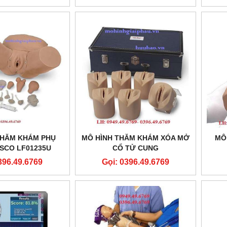
THĂM KHÁM PHỤ
MÔ HÌNH THĂM KHÁM XÓA MỞ
MÔ
SCO LF01235U
CỔ TỬ CUNG
396.49.6769
Gọi: 0396.49.6769