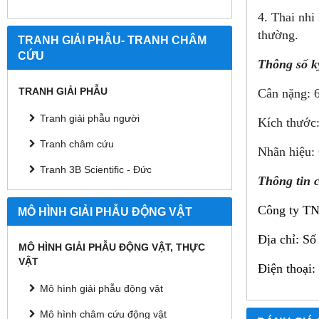
4. Thai nhi
thường.
TRANH GIẢI PHẪU- TRANH CHÂM
CỨU
Thông số k
TRANH GIẢI PHẪU
Cân nặng: 6
Tranh giải phẫu người
Kích thước
Tranh châm cứu
Nhãn hiệu:
Tranh 3B Scientific - Đức
Thông tin ch
Công ty T
MÔ HÌNH GIẢI PHẪU ĐỘNG VẬT
Địa chỉ:
Số
MÔ HÌNH GIẢI PHẪU ĐỘNG VẬT, THỰC
VẬT
Điện thoại:
Mô hình giải phẫu động vật
Mô hình châm cứu động vật