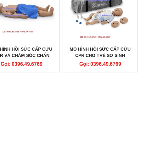
HÌNH HỒI SỨC CẤP CỨU
MÔ HÌNH HỒI SỨC CẤP CỨU
R VÀ CHĂM SÓC CHẤN
CPR CHO TRẺ SƠ SINH
ƠNG TRẺ 1 TUỔI MODEL
MODEL: 100-2901U
Gọi: 0396.49.6769
Gọi: 0396.49.6769
S111