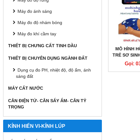
Máy đo độ rung
Máy đo ánh sáng
Máy đo độ nhám bóng
Máy đo khí cầm tay
THIẾT BỊ CHƯNG CẤT TINH DẦU
MÔ HÌNH H
TRẺ SƠ SIN
THIẾT BỊ CHUYÊN DỤNG NGÀNH ĐẤT
TÍNH BAB
Gọi: 0
Dụng cụ đo PH, nhiệt độ, độ ẩm, ánh
sáng đất
MÁY CẤT NƯỚC
CÂN ĐIỆN TỬ- CÂN SẤY ẨM- CÂN TỶ
TRỌNG
KÍNH HIỂN VI-KÍNH LÚP