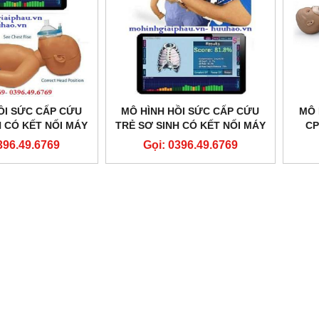
ỒI SỨC CẤP CỨU
MÔ HÌNH HỒI SỨC CẤP CỨU
MÔ 
H CÓ KẾT NỐI MÁY
TRẺ SƠ SINH CÓ KẾT NỐI MÁY
CP
Y CPR PRO B201
TÍNH NEONATE CPR PRO
THƯ
396.49.6769
Gọi: 0396.49.6769