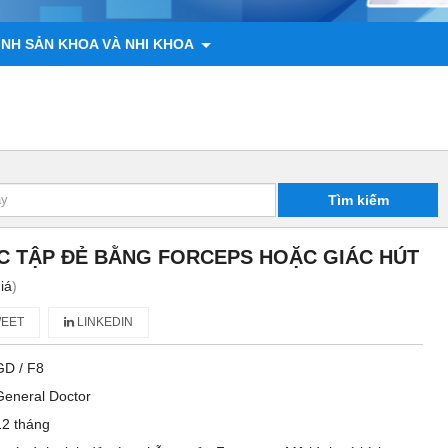
ÌNH SẢN KHOA VÀ NHI KHOA
 ĐỘNG VẬT
CHÍNH SÁCH
LIÊN HỆ
Tìm kiếm
C TẬP ĐẺ BẰNG FORCEPS HOẶC GIÁC HÚT
iá
)
EET
LINKEDIN
GD / F8
General Doctor
12 tháng